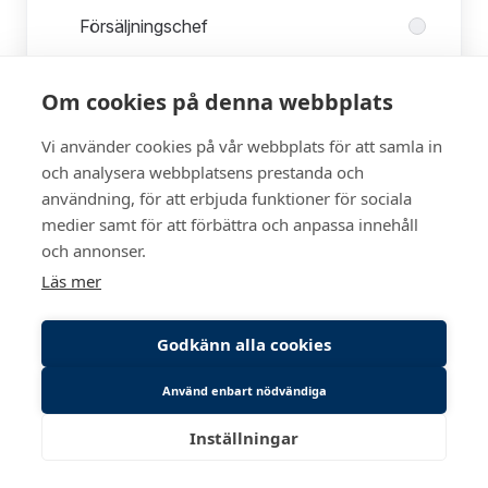
Försäljningschef
Om cookies på denna webbplats
Montage
Vi använder cookies på vår webbplats för att samla in
och analysera webbplatsens prestanda och
Återförsäljare
användning, för att erbjuda funktioner för sociala
medier samt för att förbättra och anpassa innehåll
och annonser.
Fortsätt
Läs mer
Godkänn alla cookies
Har du redan connectat?
Logga in
.
Använd enbart nödvändiga
Inställningar